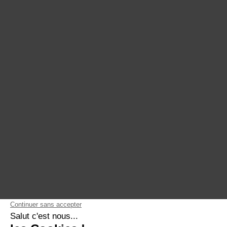
Gouvernance & culture
Architecture de données
Ingénierie de données
Visualisation & analyse
Intelligence artificielle
Formations
ActinVision Paris
Qui sommes-nous
ActinVision Strasbourg
Engagements
ActinVision Lyon
Nous rejoindre
ActinVision Montréal
LinkedIn
YouTube