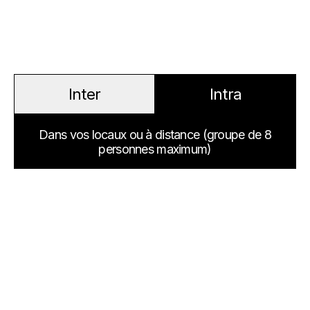
Inter
Intra
Dans vos locaux ou à distance (groupe de 8
personnes maximum)
Prix
5 400€
Télécharger la plaquette
Partager cette formation
Demander un devis