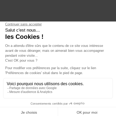
ActinVision Paris
Qui sommes-nous
ActinVision Strasbourg
Engagements
ActinVision Lyon
Nous rejoindre
ActinVision Montréal
LinkedIn
YouTube
English
Mentions
Politique de
Gestion des
légales
confidentialité
cookies