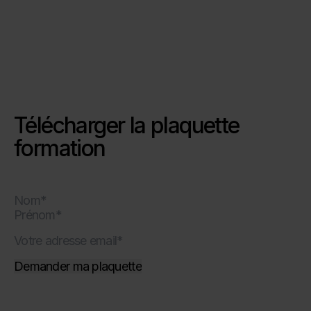
Télécharger la plaquette
formation
Nom
Prénom
Votre
adresse
email