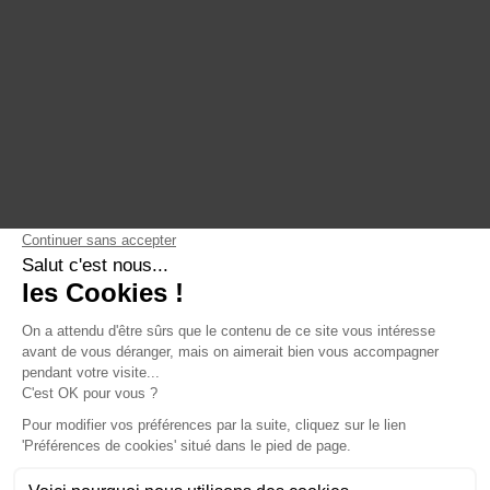
ActinVision Paris
Qui sommes-nous
ActinVision Strasbourg
Engagements
ActinVision Lyon
Nous rejoindre
ActinVision Montréal
LinkedIn
YouTube
English