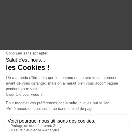
Formations
ActinVision Paris
Qui sommes-nous
ActinVision Strasbourg
Engagements
ActinVision Lyon
Nous rejoindre
ActinVision Montréal
LinkedIn
YouTube
English