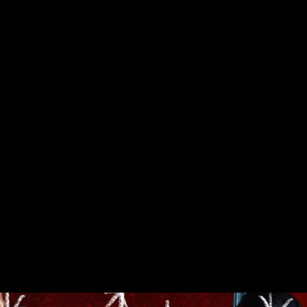
Votre solution Alteryx avec ActinVision
Nos formations Alteryx
Nos formations data