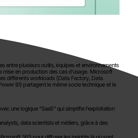
s entre plusieurs outils, équipes et environnements
 la mise en production des cas d’usage. Microsoft
es différents workloads (Data Factory, Data
ower BI) partagent le même socle technique et le
c une logique “SaaS” qui simplifie l’exploitation
nalysts, data scientists et métiers, grâce à des
crosoft 365 pour diffuser les insights là où sont