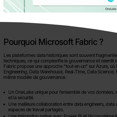
Pourquoi Microsoft Fabric ?
Les plateformes data historiques sont souvent fragmentée
techniques, ce qui complexifie la gouvernance et ralentit
Fabric propose une approche “tout‑en‑un” sur Azure, où l
Engineering, Data Warehouse, Real‑Time, Data Science, P
même modèle de gouvernance.​
Un OneLake unique pour l’ensemble de vos données, ave
et la sécurité.
Une meilleure collaboration entre data engineers, data a
espaces de travail partagés.​
Une intégration native avec Power BI et l’écosystème Mi