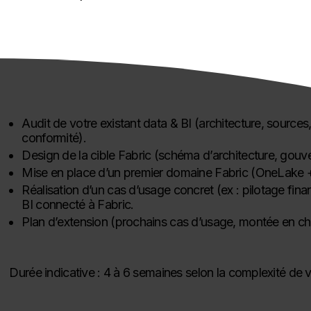
Audit de votre existant data & BI (architecture, sources,
conformité).
Design de la cible Fabric (schéma d’architecture, gouv
Mise en place d’un premier domaine Fabric (OneLake + 
Réalisation d’un cas d’usage concret (ex : pilotage fin
BI connecté à Fabric.
Plan d’extension (prochains cas d’usage, montée en ch
Durée indicative : 4 à 6 semaines selon la complexité de v