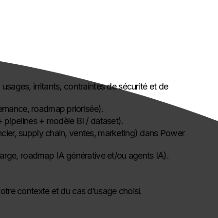
 usages, irritants, contraintes de sécurité et de
ernance, roadmap priorisée).
pipelines + modèle BI / dataset).
ancier, supply chain, ventes, marketing) dans Power
arge, roadmap IA générative et/ou agents IA).
otre contexte et du cas d’usage choisi.