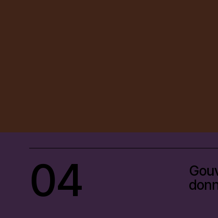
04
Gouv
don