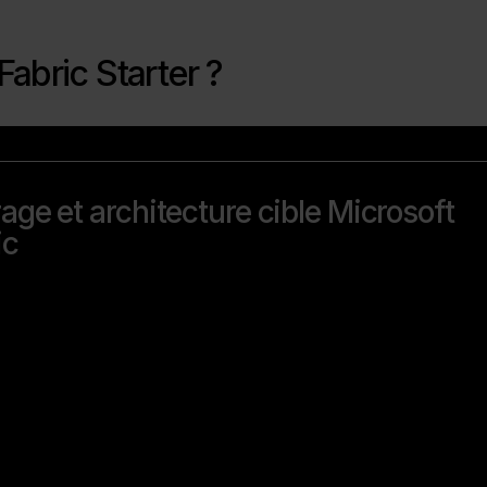
abric Starter ?
age et architecture cible Microsoft
ic