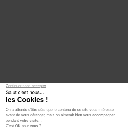
Gouvernance & culture
Architecture de données
Ingénierie de données
Visualisation & analyse
Intelligence artificielle
Formations
ActinVision Paris
Qui sommes-nous
ActinVision Strasbourg
Engagements
ActinVision Lyon
Nous rejoindre
ActinVision Montréal
LinkedIn
YouTube