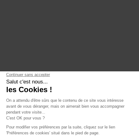
ActinVision Paris
Qui sommes-nous
ActinVision Strasbourg
Engagements
ActinVision Lyon
Nous rejoindre
ActinVision Montréal
LinkedIn
YouTube
English